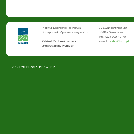
Instytut Ekonomiki Rolnictwa
ul. Świętokrzyska 20
i Gospodarki Żywnościowej – PIB
00-002 Warszawa
Tel.: (22) 505 45 70
Zakład Rachunkowości
e-mail:
portal@fsdn.pl
Gospodarstw Rolnych
© Copyright 2013
IERiGŻ-PIB