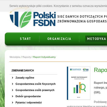
Serwis wykorzystuje pliki cookies. Korzystanie z serwisu oznacza wyrażenie
SIEĆ DANYCH DOTYCZĄCYCH 
ZRÓWNOWAŻENIA GOSPODAR
START
ORGANIZACJA
METODYKA
Metodyka
/
Raporty
/
Raport Indywidualny
Rapo
ZBIERANIE DANYCH
Zasady ogólne
Raport I
Gospodarstwa osób fizycznych
rolnego, 
Gospodarstwa osób prawnych
(GR).
Dobór gospodarstw
Podstawę 
Pytania i odpowiedzi
wykazujące błędów w procedur