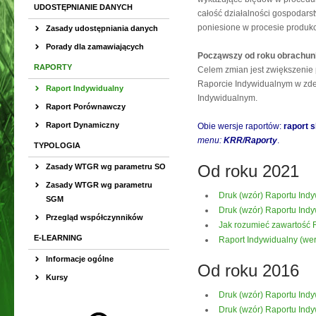
UDOSTĘPNIANIE DANYCH
całość działalności gospodars
poniesione w procesie produkc
Zasady udostępniania danych
Porady dla zamawiających
Począwszy od roku obrachunk
RAPORTY
Celem zmian jest zwiększenie 
Raporcie Indywidualnym w zd
Raport Indywidualny
Indywidualnym.
Raport Porównawczy
Raport Dynamiczny
Obie wersje raportów:
raport 
menu:
KRR/Raporty
.
TYPOLOGIA
Od roku 2021
Zasady WTGR wg parametru SO
Zasady WTGR wg parametru
Druk (wzór) Raportu Ind
SGM
Druk (wzór) Raportu Ind
Przegląd współczynników
Jak rozumieć zawartość
E-LEARNING
Raport Indywidualny (wer
Informacje ogólne
Od roku 2016
Kursy
Druk (wzór) Raportu Ind
Druk (wzór) Raportu Ind