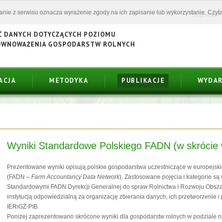
tanie z serwisu oznacza wyrażenie zgody na ich zapisanie lub wykorzystanie. Czyta
Logowanie
Ć DANYCH DOTYCZĄCYCH POZIOMU
ÓWNOWAŻENIA GOSPODARSTW ROLNYCH
ACJA
METODYKA
PUBLIKACJE
WYDAR
Wyniki Standardowe Polskiego FADN (w skrócie 
Prezentowane wyniki opisują polskie gospodarstwa uczestniczące w europejsk
(FADN –
Farm Accountancy Data Network
). Zastosowane pojęcia i kategorie s
Standardowymi FADN Dyrekcji Generalnej do spraw Rolnictwa i Rozwoju Obsz
instytucją odpowiedzialną za organizację zbierania danych, ich przetworzenie i 
IERiGŻ-PIB.
Poniżej zaprezentowano skrócone wyniki dla gospodarstw rolnych w podziale 