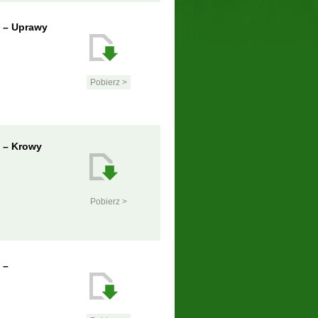
p – Uprawy
Pobierz >
 – Krowy
Pobierz >
 –