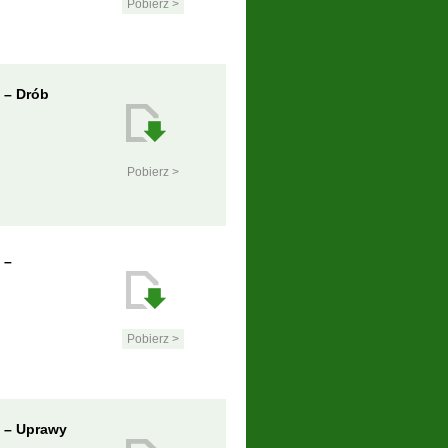
Pobierz >
 – Drób
Pobierz >
 –
Pobierz >
p – Uprawy