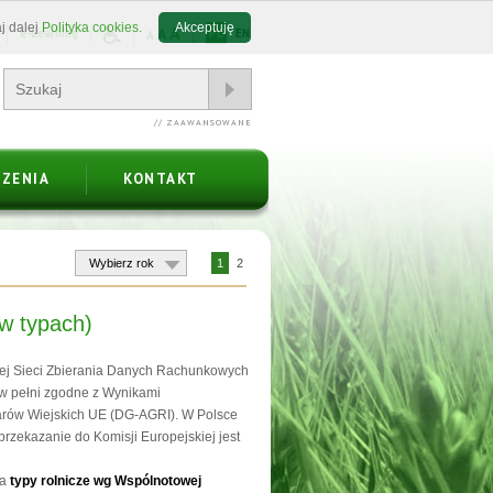
j dalej
Polityka cookies.
Akceptuję
A
A
e-Learning
PL
EN
A
// ZAAWANSOWANE
ZENIA
KONTAKT
1
2
w typach)
iej Sieci Zbierania Danych Rachunkowych
ą w pełni zgodne z Wynikami
arów Wiejskich UE (DG-AGRI). W Polsce
przekazanie do Komisji Europejskiej jest
na
typy rolnicze wg Wspólnotowej