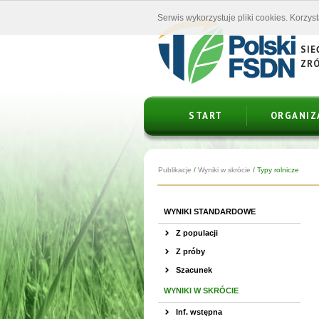
Serwis wykorzystuje pliki cookies. Korzys
SIE
ZR
START
ORGANIZ
Publikacje
/
Wyniki w skrócie
/
Typy rolnicze
WYNIKI STANDARDOWE
Z populacji
Z próby
Szacunek
WYNIKI W SKRÓCIE
Inf. wstępna