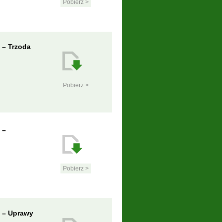
Pobierz >
 – Trzoda
Pobierz >
 –
Pobierz >
p – Uprawy