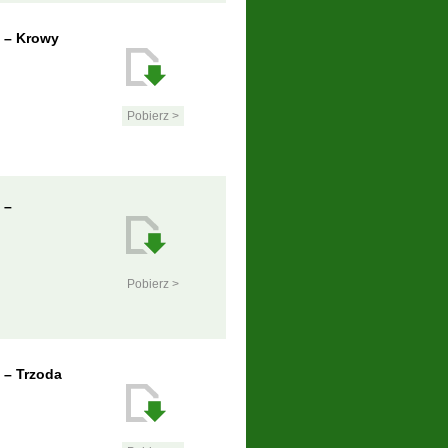
 – Krowy
Pobierz >
 –
Pobierz >
 – Trzoda