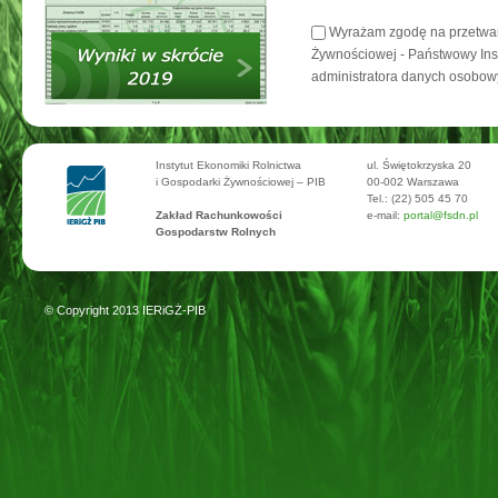
Wyrażam zgodę na przetwarz
Żywnościowej - Państwowy Inst
administratora danych osobowy
Instytut Ekonomiki Rolnictwa
ul. Świętokrzyska 20
i Gospodarki Żywnościowej – PIB
00-002 Warszawa
Tel.: (22) 505 45 70
Zakład Rachunkowości
e-mail:
portal@fsdn.pl
Gospodarstw Rolnych
© Copyright 2013
IERiGŻ-PIB