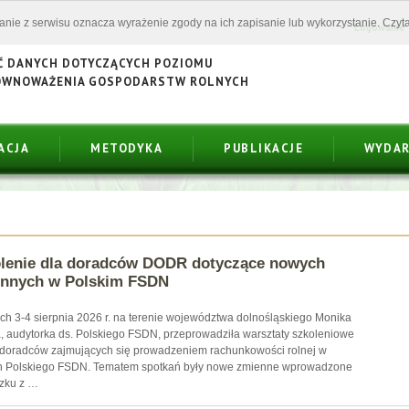
tanie z serwisu oznacza wyrażenie zgody na ich zapisanie lub wykorzystanie. Czyta
Logowanie
Ć DANYCH DOTYCZĄCYCH POZIOMU
ÓWNOWAŻENIA GOSPODARSTW ROLNYCH
ACJA
METODYKA
PUBLIKACJE
WYDAR
lenie dla doradców DODR dotyczące nowych
nnych w Polskim FSDN
ch 3-4 sierpnia 2026 r. na terenie województwa dolnośląskiego Monika
, audytorka ds. Polskiego FSDN, przeprowadziła warsztaty szkoleniowe
 doradców zajmujących się prowadzeniem rachunkowości rolnej w
 Polskiego FSDN. Tematem spotkań były nowe zmienne wprowadzone
zku z …