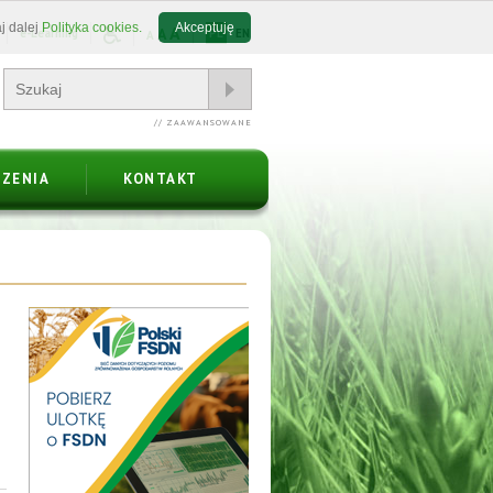
j dalej
Polityka cookies.
Akceptuję
A
A
e-Learning
PL
EN
A
// ZAAWANSOWANE
ZENIA
KONTAKT