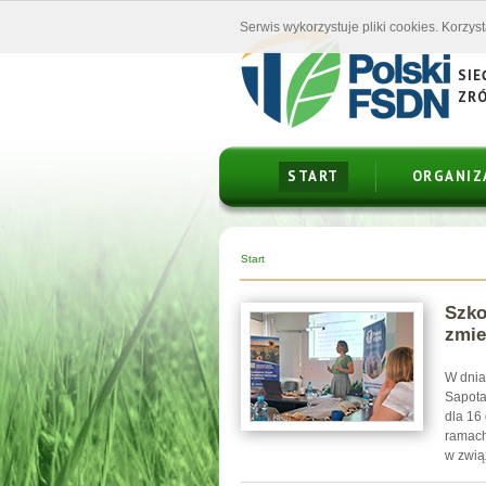
Serwis wykorzystuje pliki cookies. Korzys
SIE
ZR
START
ORGANIZ
Start
Szko
zmie
W dnia
Sapota
dla 16
ramach
w zwią