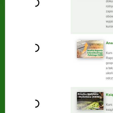
doku
roln
zapo
obow
wyja
kursi
Ana
Kurs
Rapo
gosp
a ta
ukoń
odcz
Ksi
Kurs
ksią