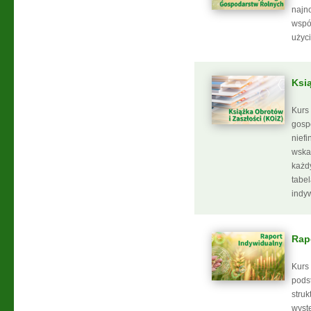
najn
współ
użyci
Ksi
Kurs
gosp
nief
wska
każd
tabe
indy
Rap
Kurs
pods
stru
wyst