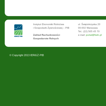
Instytut Ekonomiki Rolnictwa
ul. Świętokrzyska 20
i Gospodarki Żywnościowej – PIB
00-002 Warszawa
Tel.: (22) 505 45 70
Zakład Rachunkowości
e-mail:
portal@fsdn.pl
Gospodarstw Rolnych
© Copyright 2013
IERiGŻ-PIB