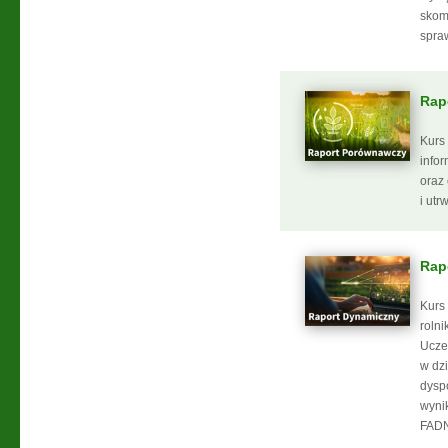
skom
spraw
Rap
Kurs
info
oraz
i utr
Rap
Kurs
roln
Ucze
w dz
dysp
wyni
FADN