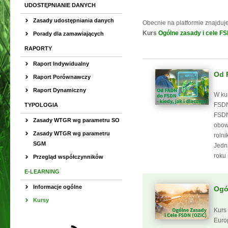
UDOSTĘPNIANIE DANYCH
Zasady udostępniania danych
Obecnie na platformie znajduj
Kurs
Ogólne zasady i cele F
Porady dla zamawiających
RAPORTY
Raport Indywidualny
Od 
Raport Porównawczy
Raport Dynamiczny
W ku
FSDN
TYPOLOGIA
FSDN
Zasady WTGR wg parametru SO
obow
Zasady WTGR wg parametru
rolni
SGM
Jedna
roku
Przegląd współczynników
E-LEARNING
Informacje ogólne
Ogó
Kursy
Kurs
Euro