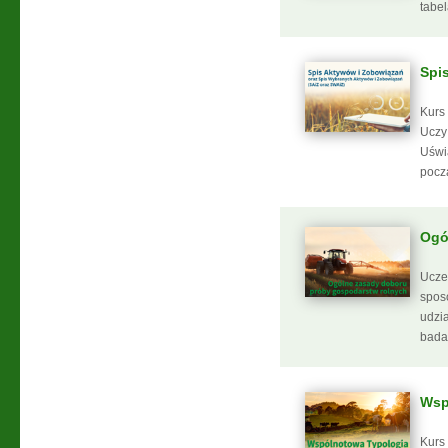
tabe
Spi
Kurs
Uczy
Uświ
począ
Ogó
Ucze
spos
udzi
bada
Wsp
Kurs