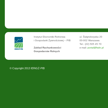
Instytut Ekonomiki Rolnictwa
ul. Świętokrzyska 20
i Gospodarki Żywnościowej – PIB
00-002 Warszawa
Tel.: (22) 505 45 70
Zakład Rachunkowości
e-mail:
portal@fsdn.pl
Gospodarstw Rolnych
© Copyright 2013
IERiGŻ-PIB