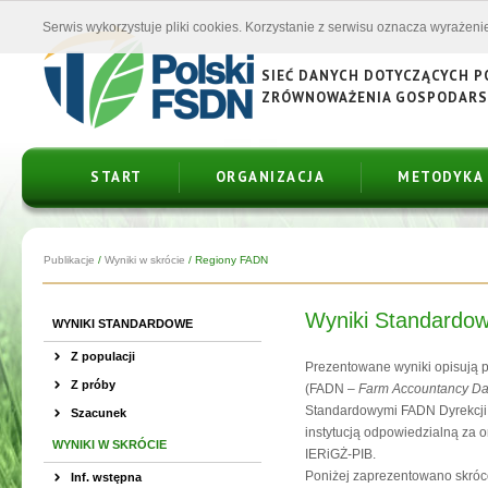
Serwis wykorzystuje pliki cookies. Korzystanie z serwisu oznacza wyrażenie
SIEĆ DANYCH DOTYCZĄCYCH 
ZRÓWNOWAŻENIA GOSPODAR
START
ORGANIZACJA
METODYKA
Publikacje
/
Wyniki w skrócie
/
Regiony FADN
Wyniki Standardow
WYNIKI STANDARDOWE
Z populacji
Prezentowane wyniki opisują 
Z próby
(FADN –
Farm Accountancy Da
Standardowymi FADN Dyrekcji 
Szacunek
instytucją odpowiedzialną za o
WYNIKI W SKRÓCIE
IERiGŻ-PIB.
Poniżej zaprezentowano skróc
Inf. wstępna