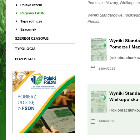
Pomorze i Mazury, Wielkopolsk
Polska razem
Regiony FADN
Wyniki Standardowe Polskiego 
Typy rolnicze
Płonka.
Szacunek
SZEREGI CZASOWE
Wyniki Standa
Pomorze i Maz
TYPOLOGIA
(
rok obrachunko
POZOSTAŁE
14/04/2025
Wyniki Standa
Wielkopolska 
(rok obrachunko
14/04/2025