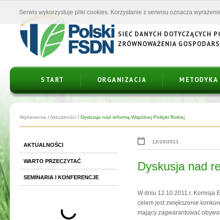
Serwis wykorzystuje pliki cookies. Korzystanie z serwisu oznacza wyrażenie
SIEĆ DANYCH DOTYCZĄCYCH 
ZRÓWNOWAŻENIA GOSPODAR
START
ORGANIZACJA
METODYKA
Wydarzenia
/
Aktualności
/
Dyskusja nad reformą Wspólnej Polityki Rolnej
12/10/2011
AKTUALNOŚCI
WARTO PRZECZYTAĆ
Dyskusja nad re
SEMINARIA I KONFERENCJE
W dniu 12.10.2011 r. Komisja E
celem jest zwiększenie konkur
mający zagwarantować obywate