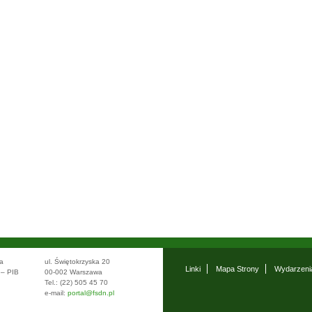
wa
ul. Świętokrzyska 20
Linki
Mapa Strony
Wydarzeni
 – PIB
00-002 Warszawa
Tel.: (22) 505 45 70
e-mail:
portal@fsdn.pl