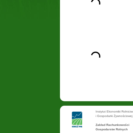
Instytut Ekonomiki Rolnict
i Gospodarki Żywnościowej
Zakład Rachunkowości
Gospodarstw Rolnych