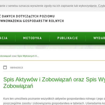
tanie z serwisu oznacza wyrażenie zgody na ich zapisanie lub wykorzystanie. Czyta
Logowanie
Ć DANYCH DOTYCZĄCYCH POZIOMU
ÓWNOWAŻENIA GOSPODARSTW ROLNYCH
ACJA
METODYKA
PUBLIKACJE
WYDAR
Zobowiązań oraz Spis Wybranych A...
08/04/2013
Spis Aktywów i Zobowiązań oraz Spis W
Zobowiązań
Kurs ten umożliwia poznanie wszystkich aktywów gospodarstwa rolnego i jeg
poszczególne zasoby i zobowiązania gospodarstwa w tabelach. Uświadamia k