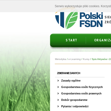
Serwis wykorzystuje pliki cookies. Korzys
SIE
ZR
START
ORGANIZ
Metodyka
/
e-Learning
/
Kursy
/
Spis Aktywów i 
ZBIERANIE DANYCH
Zasady ogólne
Gospodarstwa osób fizycznych
Gospodarstwa osób prawnych
Dobór gospodarstw
Pytania i odpowiedzi