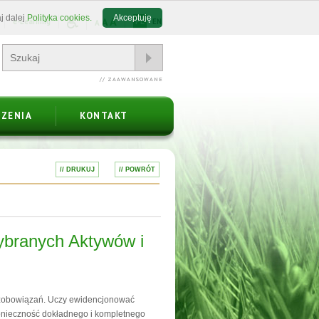
j dalej
Polityka cookies.
Akceptuję
A
A
e-Learning
PL
EN
A
// ZAAWANSOWANE
ZENIA
KONTAKT
// DRUKUJ
// POWRÓT
ybranych Aktywów i
o zobowiązań. Uczy ewidencjonować
onieczność dokładnego i kompletnego