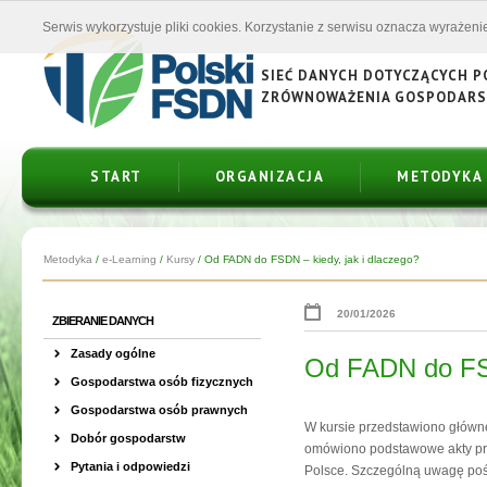
Serwis wykorzystuje pliki cookies. Korzystanie z serwisu oznacza wyrażenie
SIEĆ DANYCH DOTYCZĄCYCH 
ZRÓWNOWAŻENIA GOSPODAR
START
ORGANIZACJA
METODYKA
Metodyka
/
e-Learning
/
Kursy
/
Od FADN do FSDN – kiedy, jak i dlaczego?
20/01/2026
ZBIERANIE DANYCH
Zasady ogólne
Od FADN do FSD
Gospodarstwa osób fizycznych
Gospodarstwa osób prawnych
W kursie przedstawiono główn
Dobór gospodarstw
omówiono podstawowe akty pra
Pytania i odpowiedzi
Polsce. Szczególną uwagę poś