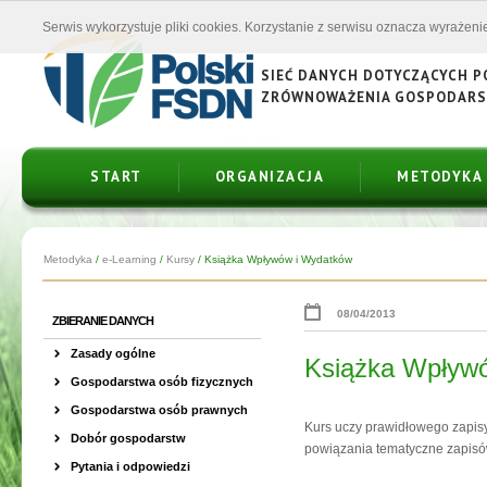
Serwis wykorzystuje pliki cookies. Korzystanie z serwisu oznacza wyrażenie
SIEĆ DANYCH DOTYCZĄCYCH 
ZRÓWNOWAŻENIA GOSPODAR
START
ORGANIZACJA
METODYKA
Metodyka
/
e-Learning
/
Kursy
/
Książka Wpływów i Wydatków
08/04/2013
ZBIERANIE DANYCH
Zasady ogólne
Książka Wpływ
Gospodarstwa osób fizycznych
Gospodarstwa osób prawnych
Kurs uczy prawidłowego zapis
Dobór gospodarstw
powiązania tematyczne zapisó
Pytania i odpowiedzi