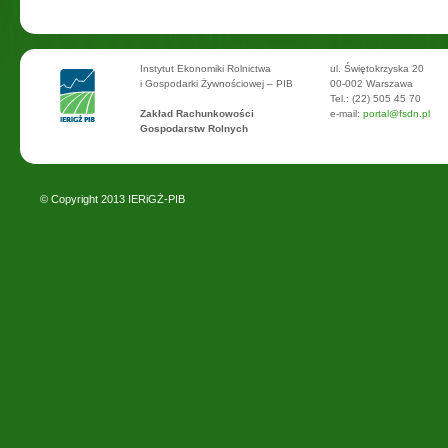
Instytut Ekonomiki Rolnictwa
ul. Świętokrzyska 20
i Gospodarki Żywnościowej – PIB
00-002 Warszawa
Tel.: (22) 505 45 70
Zakład Rachunkowości
e-mail:
portal@fsdn.pl
Gospodarstw Rolnych
© Copyright 2013
IERiGŻ-PIB