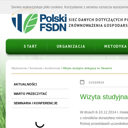
Serwis wykorzystuje pliki cookies. Korzystanie z serwisu oznacza wyrażenie
SIEĆ DANYCH DOTYCZĄCYCH 
ZRÓWNOWAŻENIA GOSPODAR
START
ORGANIZACJA
METODYKA
Wydarzenia
/
Seminaria i konferencje
/
Wizyta studyjna delegacji ze Słowenii
11/12/2014
AKTUALNOŚCI
WARTO PRZECZYTAĆ
Wizyta studyjna
SEMINARIA I KONFERENCJE
W dniach 8-10.12.2014 r. miała
z ośrodków doradztwa rolnicze
Rolnej przedstawili uczestnik