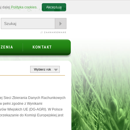
j dalej
Polityka cookies.
Akceptuję
A
A
e-Learning
PL
EN
A
// ZAAWANSOWANE
ZENIA
KONTAKT
iej Sieci Zbierania Danych Rachunkowych
ą w pełni zgodne z Wynikami
arów Wiejskich UE (DG-AGRI). W Polsce
przekazanie do Komisji Europejskiej jest