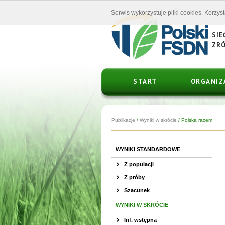
Serwis wykorzystuje pliki cookies. Korzys
SIE
ZR
START
ORGANIZ
Publikacje
/
Wyniki w skrócie
/
Polska razem
WYNIKI STANDARDOWE
Z populacji
Z próby
Szacunek
WYNIKI W SKRÓCIE
Inf. wstępna