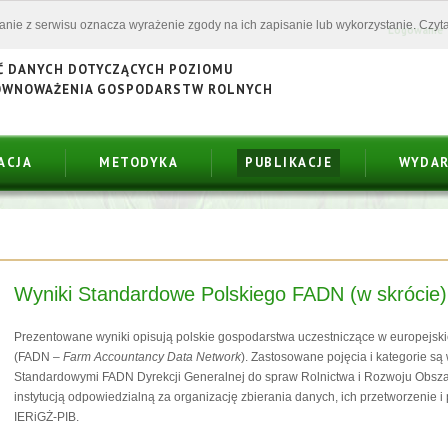
tanie z serwisu oznacza wyrażenie zgody na ich zapisanie lub wykorzystanie. Czyta
Logowanie
Ć DANYCH DOTYCZĄCYCH POZIOMU
ÓWNOWAŻENIA GOSPODARSTW ROLNYCH
ACJA
METODYKA
PUBLIKACJE
WYDAR
Wyniki Standardowe Polskiego FADN (w skrócie)
Prezentowane wyniki opisują polskie gospodarstwa uczestniczące w europejsk
(FADN –
Farm Accountancy Data Network
). Zastosowane pojęcia i kategorie s
Standardowymi FADN Dyrekcji Generalnej do spraw Rolnictwa i Rozwoju Obsz
instytucją odpowiedzialną za organizację zbierania danych, ich przetworzenie i 
IERiGŻ-PIB.