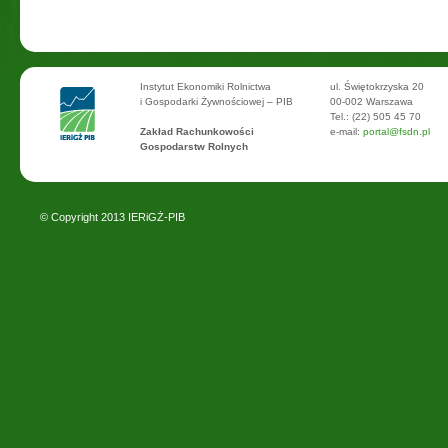
Instytut Ekonomiki Rolnictwa
ul. Świętokrzyska 20
i Gospodarki Żywnościowej – PIB
00-002 Warszawa
Tel.: (22) 505 45 70
Zakład Rachunkowości
e-mail:
portal@fsdn.pl
Gospodarstw Rolnych
© Copyright 2013
IERiGŻ-PIB