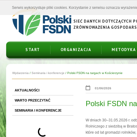
Serwis wykorzystuje pliki cookies. Korzystanie z serwisu oznacza wyrażenie
SIEĆ DANYCH DOTYCZĄCYCH 
ZRÓWNOWAŻENIA GOSPODAR
START
ORGANIZACJA
METODYKA
Wydarzenia
/
Seminaria i konferencje
/
Polski FSDN na targach w Kościerzynie
01/06/2026
AKTUALNOŚCI
WARTO PRZECZYTAĆ
Polski FSDN na
SEMINARIA I KONFERENCJE
W dniach 30–31.05.2026 r. odb
Rolniczego z siedzibą w Brato
które od lat gromadzi rolników