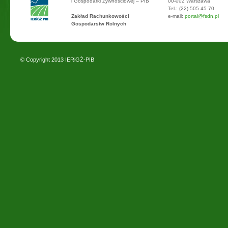
i Gospodarki Żywnościowej – PIB
00-002 Warszawa
Tel.: (22) 505 45 70
Zakład Rachunkowości
e-mail:
portal@fsdn.pl
Gospodarstw Rolnych
© Copyright 2013
IERiGŻ-PIB