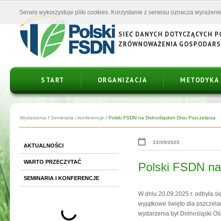
Serwis wykorzystuje pliki cookies. Korzystanie z serwisu oznacza wyrażenie
SIEĆ DANYCH DOTYCZĄCYCH 
ZRÓWNOWAŻENIA GOSPODAR
START
ORGANIZACJA
METODYKA
Wydarzenia
/
Seminaria i konferencje
/
Polski FSDN na Dolnośląskim Dniu Pszczelarza
22/09/2025
AKTUALNOŚCI
WARTO PRZECZYTAĆ
Polski FSDN na
SEMINARIA I KONFERENCJE
W dniu 20.09.2025 r. odbyła s
wyjątkowe święto dla pszczela
wydarzenia był Dolnośląski O