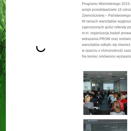
Programu Wieloletniego 2015-
wzięli przedstawiciele 16 ośr
Żywnościowej – Państwowego I
W ramach warsztatów wygłoszo
zaproszonych gości referaty p
m.in. organizację badań pro
wdrażania PROW oraz omówiono
warsztatów odbyło się również
w oparciu o różnorodność zaso
Na koniec omówiono wyzwania