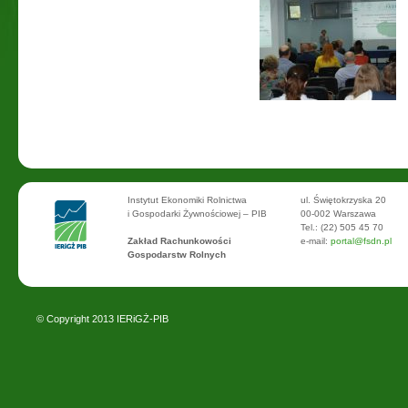
Instytut Ekonomiki Rolnictwa
ul. Świętokrzyska 20
i Gospodarki Żywnościowej – PIB
00-002 Warszawa
Tel.: (22) 505 45 70
Zakład Rachunkowości
e-mail:
portal@fsdn.pl
Gospodarstw Rolnych
© Copyright 2013
IERiGŻ-PIB