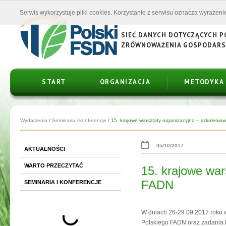
Serwis wykorzystuje pliki cookies. Korzystanie z serwisu oznacza wyrażenie
SIEĆ DANYCH DOTYCZĄCYCH 
ZRÓWNOWAŻENIA GOSPODAR
START
ORGANIZACJA
METODYKA
Wydarzenia
/
Seminaria i konferencje
/
15. krajowe warsztaty organizacyjno – szkoleniow.
05/10/2017
AKTUALNOŚCI
WARTO PRZECZYTAĆ
15. krajowe war
FADN
SEMINARIA I KONFERENCJE
W dniach 26-29.09.2017 roku w 
Polskiego FADN oraz zadania 