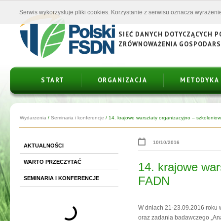
Serwis wykorzystuje pliki cookies. Korzystanie z serwisu oznacza wyrażenie
SIEĆ DANYCH DOTYCZĄCYCH 
ZRÓWNOWAŻENIA GOSPODAR
START
ORGANIZACJA
METODYKA
Wydarzenia
/
Seminaria i konferencje
/
14. krajowe warsztaty organizacyjno – szkoleniow.
10/10/2016
AKTUALNOŚCI
WARTO PRZECZYTAĆ
14. krajowe war
FADN
SEMINARIA I KONFERENCJE
W dniach 21-23.09.2016 roku 
oraz zadania badawczego „Ana