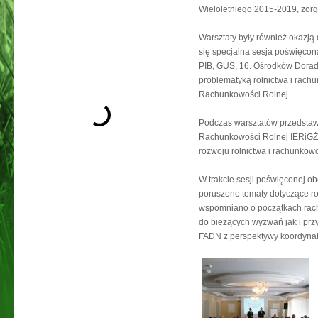
Wieloletniego 2015-2019, zor
Warsztaty były również okazją
się specjalna sesja poświęcona
PIB, GUS, 16. Ośrodków Doradz
problematyką rolnictwa i rachu
Rachunkowości Rolnej.
Podczas warsztatów przedstawi
Rachunkowości Rolnej IERiGŻ-P
rozwoju rolnictwa i rachunkowo
W trakcie sesji poświęconej o
poruszono tematy dotyczące roz
wspomniano o początkach rach
do bieżących wyzwań jak i pr
FADN z perspektywy koordynat