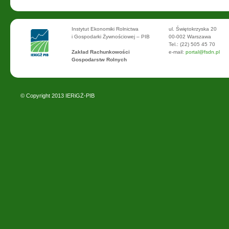
Instytut Ekonomiki Rolnictwa
ul. Świętokrzyska 20
i Gospodarki Żywnościowej – PIB
00-002 Warszawa
Tel.: (22) 505 45 70
Zakład Rachunkowości
e-mail:
portal@fsdn.pl
Gospodarstw Rolnych
© Copyright 2013
IERiGŻ-PIB