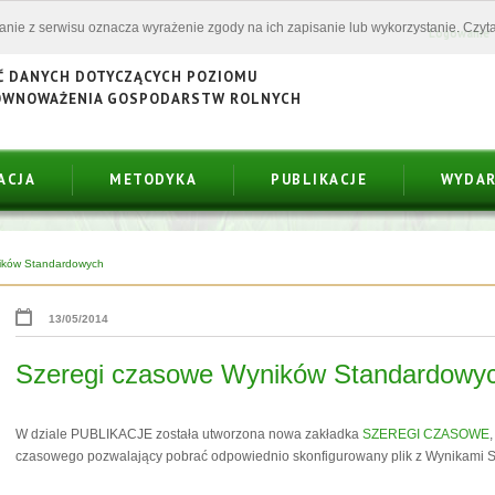
tanie z serwisu oznacza wyrażenie zgody na ich zapisanie lub wykorzystanie. Czyta
Logowanie
Ć DANYCH DOTYCZĄCYCH POZIOMU
ÓWNOWAŻENIA GOSPODARSTW ROLNYCH
ACJA
METODYKA
PUBLIKACJE
WYDAR
ików Standardowych
13/05/2014
Szeregi czasowe Wyników Standardowy
W dziale PUBLIKACJE została utworzona nowa zakładka
SZEREGI CZASOWE
czasowego pozwalający pobrać odpowiednio skonfigurowany plik z Wynikami S