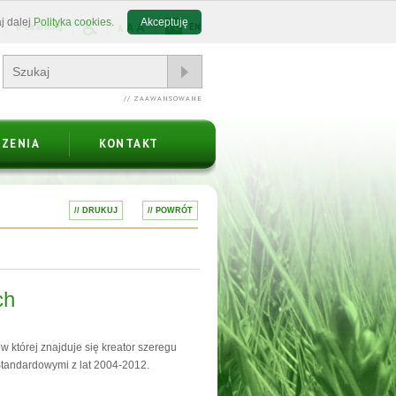
j dalej
Polityka cookies.
Akceptuję
A
A
e-Learning
PL
EN
A
// ZAAWANSOWANE
ZENIA
KONTAKT
// DRUKUJ
// POWRÓT
ch
, w której znajduje się kreator szeregu
tandardowymi z lat 2004-2012.