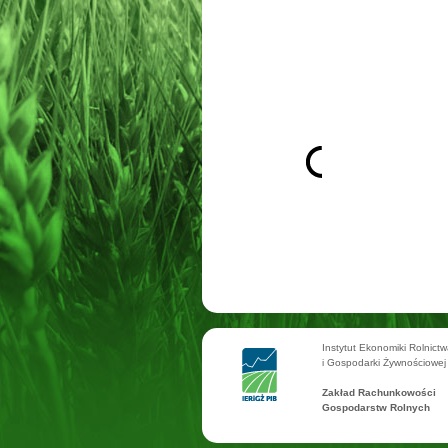
Instytut Ekonomiki Rolnict
i Gospodarki Żywnościowej
Zakład Rachunkowości
Gospodarstw Rolnych