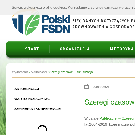
Serwis wykorzystuje pliki cookies. Korzystanie z serwisu oznacza wyrażenie
SIEĆ DANYCH DOTYCZĄCYCH 
ZRÓWNOWAŻENIA GOSPODAR
START
ORGANIZACJA
METODYKA
Wydarzenia
/
Aktualności
/
Szeregi czasowe – aktualizacja
23/09/2021
AKTUALNOŚCI
WARTO PRZECZYTAĆ
Szeregi czasowe
SEMINARIA I KONFERENCJE
W dziale
Publikacje -> Szereg
lat 2004-2019, które można p