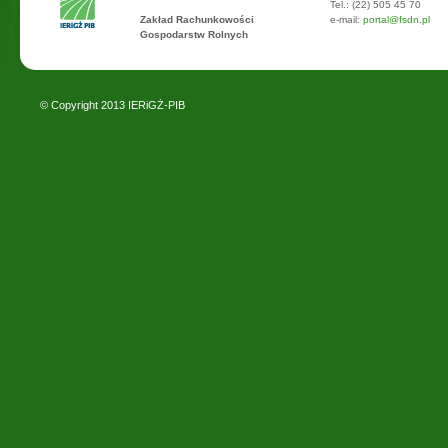
Tel.: (22) 505 45 70
Zakład Rachunkowości
e-mail:
portal@fsdn.pl
Gospodarstw Rolnych
© Copyright 2013
IERiGŻ-PIB