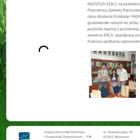
IND/STUD 41912 za pośrednict
Pracownicy Zakładu Rachunkowoś
ramy działania Polskiego FADN
gospodarstw rolnych do próby 
poziomie Agencji Łącznikowej
serwerze RICA, współpracy po
Podczas spotkania zaprezentow
Instytut Ekonomiki Rolnictwa
ul. Świętokrzyska 20
i Gospodarki Żywnościowej – PIB
00-002 Warszawa