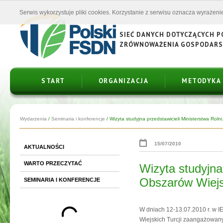
Serwis wykorzystuje pliki cookies. Korzystanie z serwisu oznacza wyrażenie
SIEĆ DANYCH DOTYCZĄCYCH 
ZRÓWNOWAŻENIA GOSPODAR
START
ORGANIZACJA
METODYKA
Wydarzenia
/
Seminaria i konferencje
/
Wizyta studyjna przedstawicieli Ministerstwa Rolni.
15/07/2010
AKTUALNOŚCI
WARTO PRZECZYTAĆ
Wizyta studyjna 
Obszarów Wiejsk
SEMINARIA I KONFERENCJE
W dniach 12-13.07.2010 r. w IE
Wiejskich Turcji zaangażowan