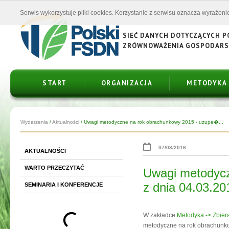
Serwis wykorzystuje pliki cookies. Korzystanie z serwisu oznacza wyrażenie
SIEĆ DANYCH DOTYCZĄCYCH 
ZRÓWNOWAŻENIA GOSPODAR
START
ORGANIZACJA
METODYKA
Wydarzenia
/
Aktualności
/
Uwagi metodyczne na rok obrachunkowy 2015 - uzupe�...
07/03/2016
AKTUALNOŚCI
WARTO PRZECZYTAĆ
Uwagi metodycz
z dnia 04.03.20
SEMINARIA I KONFERENCJE
W zakładce
Metodyka -> Zbier
metodyczne na rok obrachunkow