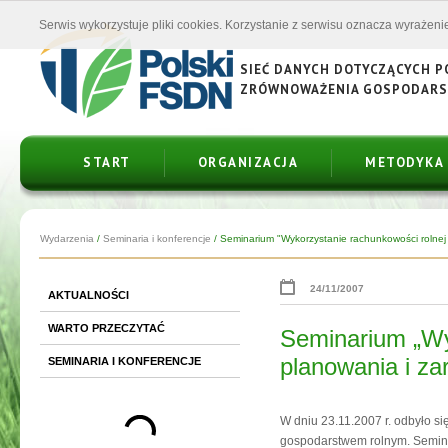
Serwis wykorzystuje pliki cookies. Korzystanie z serwisu oznacza wyrażenie
SIEĆ DANYCH DOTYCZĄCYCH 
ZRÓWNOWAŻENIA GOSPODAR
START
ORGANIZACJA
METODYKA
Wydarzenia
/
Seminaria i konferencje
/
Seminarium "Wykorzystanie rachunkowości rolnej 
24/11/2007
AKTUALNOŚCI
WARTO PRZECZYTAĆ
Seminarium „Wy
planowania i z
SEMINARIA I KONFERENCJE
W dniu 23.11.2007 r. odbyło s
gospodarstwem rolnym. Semina