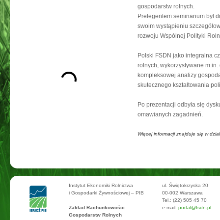
gospodarstw rolnych.
Prelegentem seminarium był d
swoim wystąpieniu szczegółow
rozwoju Wspólnej Polityki Roln
Polski FSDN jako integralna 
rolnych, wykorzystywane m.in.
kompleksowej analizy gospoda
skutecznego kształtowania polit
Po prezentacji odbyła się dysku
omawianych zagadnień.
Więcej informacji znajduje się w dzia
Instytut Ekonomiki Rolnictwa
ul. Świętokrzyska 20
i Gospodarki Żywnościowej – PIB
00-002 Warszawa
Tel.: (22) 505 45 70
Zakład Rachunkowości
e-mail:
portal@fsdn.pl
Gospodarstw Rolnych