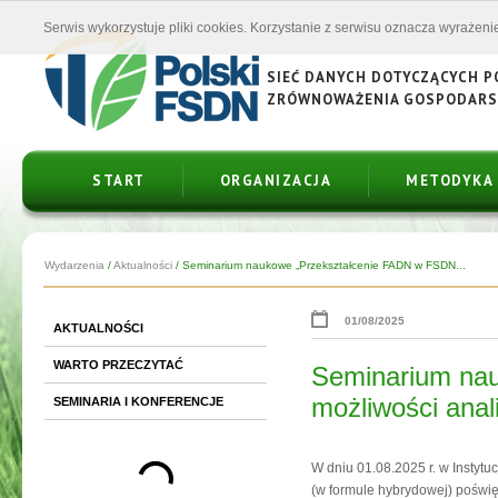
Serwis wykorzystuje pliki cookies. Korzystanie z serwisu oznacza wyrażenie
SIEĆ DANYCH DOTYCZĄCYCH 
ZRÓWNOWAŻENIA GOSPODAR
START
ORGANIZACJA
METODYKA
Wydarzenia
/
Aktualności
/
Seminarium naukowe „Przekształcenie FADN w FSDN...
01/08/2025
AKTUALNOŚCI
WARTO PRZECZYTAĆ
Seminarium na
możliwości anal
SEMINARIA I KONFERENCJE
W dniu 01.08.2025 r. w Instyt
(w formule hybrydowej) pośw