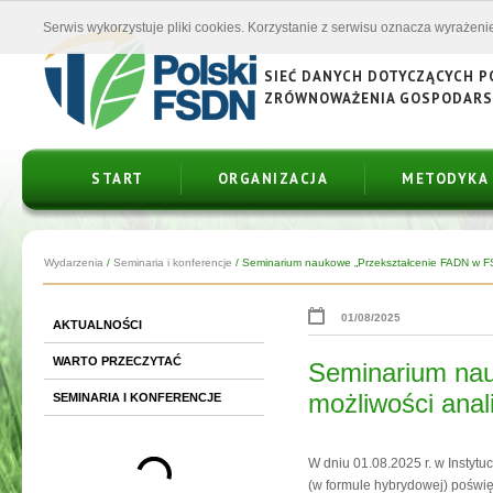
Serwis wykorzystuje pliki cookies. Korzystanie z serwisu oznacza wyrażenie
SIEĆ DANYCH DOTYCZĄCYCH 
ZRÓWNOWAŻENIA GOSPODAR
START
ORGANIZACJA
METODYKA
Wydarzenia
/
Seminaria i konferencje
/
Seminarium naukowe „Przekształcenie FADN w F
01/08/2025
AKTUALNOŚCI
WARTO PRZECZYTAĆ
Seminarium na
możliwości anal
SEMINARIA I KONFERENCJE
W dniu 01.08.2025 r. w Instyt
(w formule hybrydowej) pośw