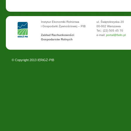
Instytut Ekonomiki Rolnictwa
ul. Świętokrzyska 20
i Gospodarki Żywnościowej – PIB
00-002 Warszawa
Tel.: (22) 505 45 70
Zakład Rachunkowości
e-mail:
portal@fsdn.pl
Gospodarstw Rolnych
© Copyright 2013
IERiGŻ-PIB