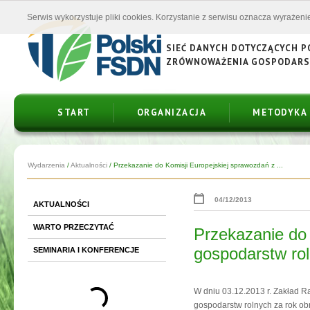
Serwis wykorzystuje pliki cookies. Korzystanie z serwisu oznacza wyrażenie
SIEĆ DANYCH DOTYCZĄCYCH 
ZRÓWNOWAŻENIA GOSPODAR
START
ORGANIZACJA
METODYKA
Wydarzenia
/
Aktualności
/
Przekazanie do Komisji Europejskiej sprawozdań z ...
04/12/2013
AKTUALNOŚCI
WARTO PRZECZYTAĆ
Przekazanie do 
gospodarstw ro
SEMINARIA I KONFERENCJE
W dniu 03.12.2013 r. Zakład R
gospodarstw rolnych za rok o