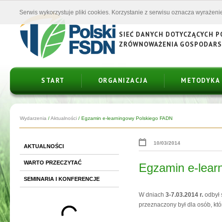
Serwis wykorzystuje pliki cookies. Korzystanie z serwisu oznacza wyrażenie
SIEĆ DANYCH DOTYCZĄCYCH 
ZRÓWNOWAŻENIA GOSPODAR
START
ORGANIZACJA
METODYKA
Wydarzenia
/
Aktualności
/
Egzamin e-learningowy Polskiego FADN
10/03/2014
AKTUALNOŚCI
WARTO PRZECZYTAĆ
Egzamin e-lear
SEMINARIA I KONFERENCJE
W dniach
3-7.03.2014 r.
odbył 
przeznaczony był dla osób, któr