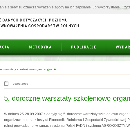
tanie z serwisu oznacza wyrażenie zgody na ich zapisanie lub wykorzystanie. Czyta
Logowanie
Ć DANYCH DOTYCZĄCYCH POZIOMU
ÓWNOWAŻENIA GOSPODARSTW ROLNYCH
ACJA
METODYKA
PUBLIKACJE
WYDAR
ne warsztaty szkoleniowo-organizacyjne, A...
29/09/2007
5. doroczne warsztaty szkoleniowo-orga
W dniach 25-28.09.2007 r. odbyły się 5. doroczne warsztaty szkoleniowo-organ
organizowane przez Instytut Ekonomiki Rolnictwa i Gospodarki Żywnościowej-P
rolnej prowadzonej w ramach systemu Polski FADN i systemu AGROKOSZTY. W wa