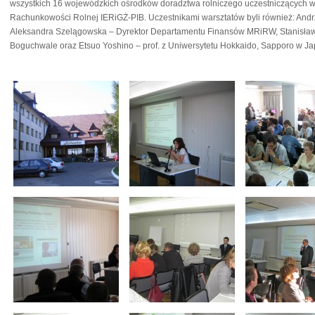
wszystkich 16 wojewódzkich ośrodków doradztwa rolniczego uczestniczących 
Rachunkowości Rolnej IERiGŻ-PIB. Uczestnikami warsztatów byli również: Andrz
Aleksandra Szelągowska – Dyrektor Departamentu Finansów MRiRW, Stanisła
Boguchwale oraz Etsuo Yoshino – prof. z Uniwersytetu Hokkaido, Sapporo w Jap