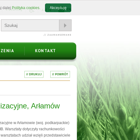
j dalej
Polityka cookies.
Akceptuję
A
A
e-Learning
PL
EN
A
// ZAAWANSOWANE
ZENIA
KONTAKT
// DRUKUJ
// POWRÓT
nizacyjne, Arłamów
izacyjne w Arłamowie (woj. podkarpackie)
IB. Warsztaty dotyczyły rachunkowości
rsztatach udział wzięli przedstawiciele