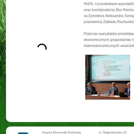
FADN. Uczestnikami warsztató
oraz koordynatorzy Biur Rach
ca Dyrektora Aleksandra Szeląg
pracownicy Zakładu Rachunko
Podczas warsztatów przedstawi
ekonomicznych gospodarstw ro
makroekonomicznych uwarunko
Instytut Ekonomiki Rolnictwa
ul. Świętokrzyska 20