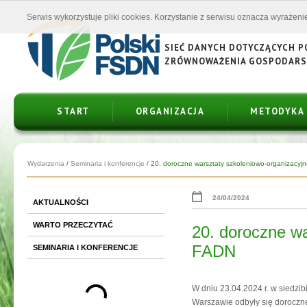
Serwis wykorzystuje pliki cookies. Korzystanie z serwisu oznacza wyrażenie
SIEĆ DANYCH DOTYCZĄCYCH 
ZRÓWNOWAŻENIA GOSPODAR
START
ORGANIZACJA
METODYKA
Wydarzenia
/
Seminaria i konferencje
/
20. doroczne warsztaty szkoleniowo-organizacyjne
24/04/2024
AKTUALNOŚCI
WARTO PRZECZYTAĆ
20. doroczne wa
FADN
SEMINARIA I KONFERENCJE
W dniu 23.04.2024 r. w siedzib
Warszawie odbyły się doroczn