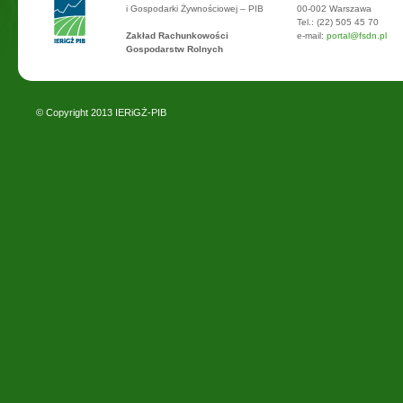
i Gospodarki Żywnościowej – PIB
00-002 Warszawa
Tel.: (22) 505 45 70
Zakład Rachunkowości
e-mail:
portal@fsdn.pl
Gospodarstw Rolnych
© Copyright 2013
IERiGŻ-PIB