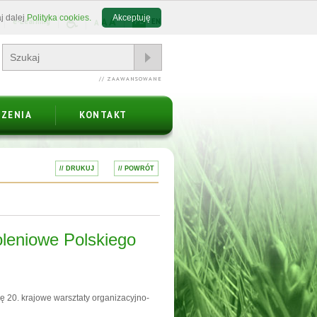
j dalej
Polityka cookies.
Akceptuję
A
A
e-Learning
PL
EN
A
// ZAAWANSOWANE
ZENIA
KONTAKT
// DRUKUJ
// POWRÓT
oleniowe Polskiego
ę 20. krajowe warsztaty organizacyjno-