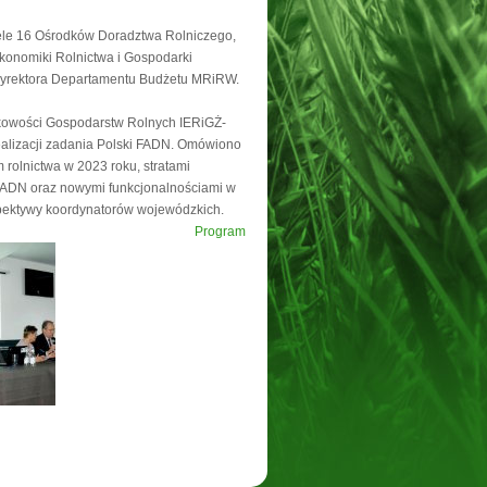
ciele 16 Ośrodków Doradztwa Rolniczego,
konomiki Rolnictwa i Gospodarki
Dyrektora Departamentu Budżetu MRiRW.
kowości Gospodarstw Rolnych IERiGŻ-
ealizacji zadania Polski FADN. Omówiono
rolnictwa w 2023 roku, stratami
 FADN oraz nowymi funkcjonalnościami w
pektywy koordynatorów wojewódzkich.
Program