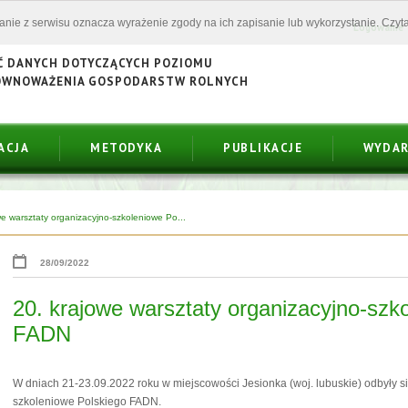
tanie z serwisu oznacza wyrażenie zgody na ich zapisanie lub wykorzystanie. Czyta
Logowanie
Ć DANYCH DOTYCZĄCYCH POZIOMU
ÓWNOWAŻENIA GOSPODARSTW ROLNYCH
ACJA
METODYKA
PUBLIKACJE
WYDAR
we warsztaty organizacyjno-szkoleniowe Po...
28/09/2022
20. krajowe warsztaty organizacyjno-szk
FADN
W dniach 21-23.09.2022 roku w miejscowości Jesionka (woj. lubuskie) odbyły si
szkoleniowe Polskiego FADN.