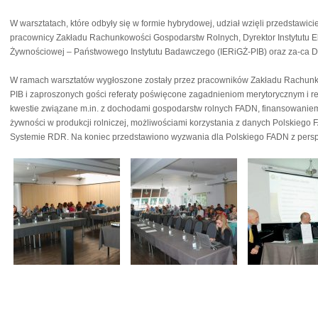
W warsztatach, które odbyły się w formie hybrydowej, udział wzięli przedstawi
pracownicy Zakładu Rachunkowości Gospodarstw Rolnych, Dyrektor Instytutu E
Żywnościowej – Państwowego Instytutu Badawczego (IERiGŻ-PIB) oraz za-ca 
W ramach warsztatów wygłoszone zostały przez pracowników Zakładu Rachun
PIB i zaproszonych gości referaty poświęcone zagadnieniom merytorycznym i r
kwestie związane m.in. z dochodami gospodarstw rolnych FADN, finansowaniem 
żywności w produkcji rolniczej, możliwościami korzystania z danych Polskiego
Systemie RDR. Na koniec przedstawiono wyzwania dla Polskiego FADN z pers