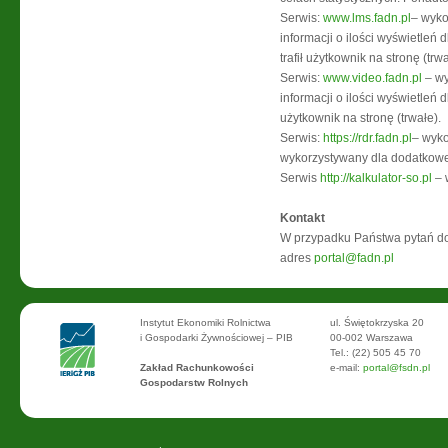
Serwis:
www.lms.fadn.pl
– wyko
informacji o ilości wyświetleń 
trafił użytkownik na stronę (t
Serwis:
www.video.fadn.pl
– wy
informacji o ilości wyświetleń 
użytkownik na stronę (trwałe).
Serwis:
https://rdr.fadn.pl
– wyko
wykorzystywany dla dodatkowej 
Serwis
http://kalkulator-so.pl
– 
Kontakt
W przypadku Państwa pytań dot
adres
portal@fadn.pl
Instytut Ekonomiki Rolnictwa
ul. Świętokrzyska 20
i Gospodarki Żywnościowej – PIB
00-002 Warszawa
Tel.: (22) 505 45 70
Zakład Rachunkowości
e-mail:
portal@fsdn.pl
Gospodarstw Rolnych