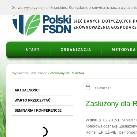
Serwis wykorzystuje pliki cookies. Korzystanie z serwisu oznacza wyrażenie
SIEĆ DANYCH DOTYCZĄCYCH 
ZRÓWNOWAŻENIA GOSPODAR
START
ORGANIZACJA
METODYKA
Wydarzenia
/
Aktualności
/
Zasłużony dla Rolnictwa
16/09/2015
AKTUALNOŚCI
WARTO PRZECZYTAĆ
Zasłużony dla R
SEMINARIA I KONFERENCJE
W dniu 10.09.2015 r. Minister
honorową odznakę „Zasłużony 
Rolnej IERiGŻ-PIB i pełnomocn