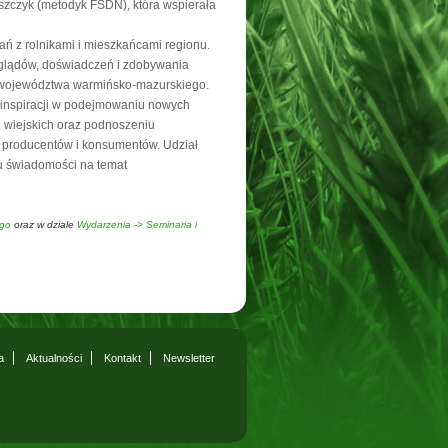
szczyk (metodyk FSDN), która wspierała
ań z rolnikami i mieszkańcami regionu.
poglądów, doświadczeń i zdobywania
w województwa warmińsko-mazurskiego.
 inspiracji w podejmowaniu nowych
 wiejskich oraz podnoszeniu
, producentów i konsumentów. Udział
u świadomości na temat
ego
oraz w dziale
Wydarzenia -> Seminaria i
a
Aktualności
Kontakt
Newsletter