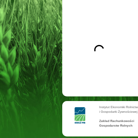
Instytut Ekonomiki Rolnict
i Gospodarki Żywnościowej
Zakład Rachunkowości
Gospodarstw Rolnych