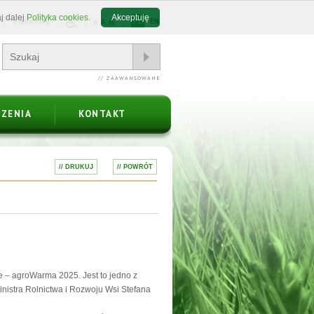
j dalej
Polityka cookies.
Akceptuję
A
A
e-Learning
PL
EN
A
// ZAAWANSOWANE
ZENIA
KONTAKT
// DRUKUJ
// POWRÓT
e – agroWarma 2025. Jest to jedno z
nistra Rolnictwa i Rozwoju Wsi Stefana