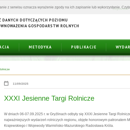
tanie z serwisu oznacza wyrażenie zgody na ich zapisanie lub wykorzystanie. Czyta
Logowanie
Ć DANYCH DOTYCZĄCYCH POZIOMU
ÓWNOWAŻENIA GOSPODARSTW ROLNYCH
ACJA
METODYKA
PUBLIKACJE
WYDAR
olnicze
11/09/2025
XXXI Jesienne Targi Rolnicze
W dniach 06-07.09.2025 r. w Gryźlinach odbyły się XXXI Jesienne Targi Rolnicz
najważniejszych wydarzeń rolniczych regionu, objęte honorowym patronatem Mi
Krajewskiego i Wojewody Warmińsko-Mazurskiego Radosława Króla.