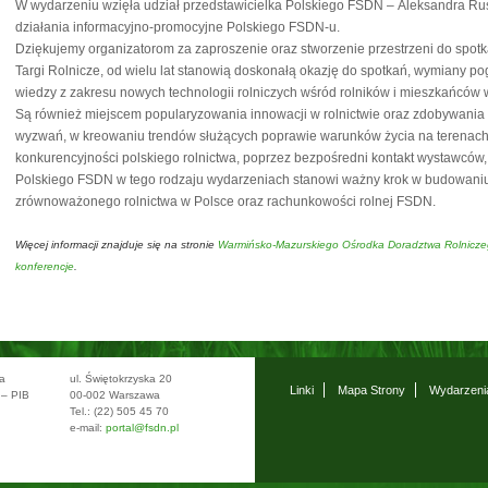
W wydarzeniu wzięła udział przedstawicielka Polskiego FSDN – Aleksandra Ru
działania informacyjno-promocyjne Polskiego FSDN-u.
Dziękujemy organizatorom za zaproszenie oraz stworzenie przestrzeni do spotk
Targi Rolnicze, od wielu lat stanowią doskonałą okazję do spotkań, wymiany 
wiedzy z zakresu nowych technologii rolniczych wśród rolników i mieszkańcó
Są również miejscem popularyzowania innowacji w rolnictwie oraz zdobywania
wyzwań, w kreowaniu trendów służących poprawie warunków życia na terenach
konkurencyjności polskiego rolnictwa, poprzez bezpośredni kontakt wystawców
Polskiego FSDN w tego rodzaju wydarzeniach stanowi ważny krok w budowani
zrównoważonego rolnictwa w Polsce oraz rachunkowości rolnej FSDN.
Więcej informacji znajduje się na stronie
Warmińsko-Mazurskiego Ośrodka Doradztwa Rolnicz
konferencje
.
wa
ul. Świętokrzyska 20
Linki
Mapa Strony
Wydarzeni
 – PIB
00-002 Warszawa
Tel.: (22) 505 45 70
e-mail:
portal@fsdn.pl