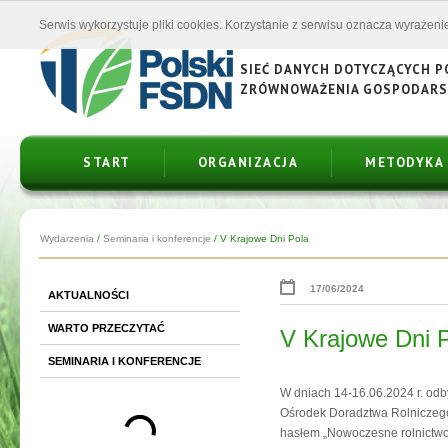
Serwis wykorzystuje pliki cookies. Korzystanie z serwisu oznacza wyrażenie
SIEĆ DANYCH DOTYCZĄCYCH 
ZRÓWNOWAŻENIA GOSPODAR
START
ORGANIZACJA
METODYKA
Wydarzenia
/
Seminaria i konferencje
/
V Krajowe Dni Pola
17/06/2024
AKTUALNOŚCI
WARTO PRZECZYTAĆ
V Krajowe Dni 
SEMINARIA I KONFERENCJE
W dniach 14-16.06.2024 r. od
Ośrodek Doradztwa Rolniczeg
hasłem „Nowoczesne rolnictwo”