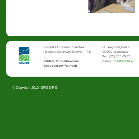
Instytut Ekonomiki Rolnictwa
ul. Świętokrzyska 20
i Gospodarki Żywnościowej – PIB
00-002 Warszawa
Tel.: (22) 505 45 70
Zakład Rachunkowości
e-mail:
portal@fsdn.pl
Gospodarstw Rolnych
© Copyright 2013
IERiGŻ-PIB