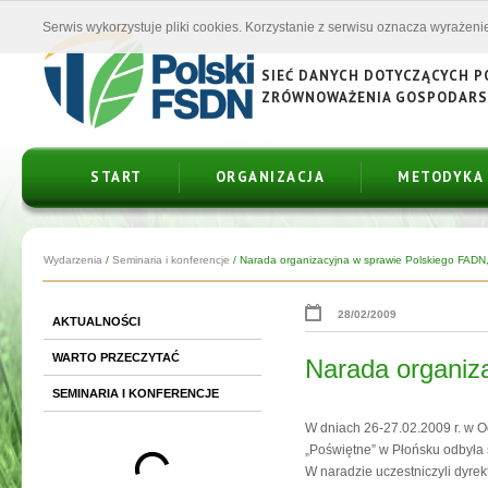
Serwis wykorzystuje pliki cookies. Korzystanie z serwisu oznacza wyrażenie
SIEĆ DANYCH DOTYCZĄCYCH 
ZRÓWNOWAŻENIA GOSPODAR
START
ORGANIZACJA
METODYKA
Wydarzenia
/
Seminaria i konferencje
/
Narada organizacyjna w sprawie Polskiego FADN, 
28/02/2009
AKTUALNOŚCI
WARTO PRZECZYTAĆ
Narada organiz
SEMINARIA I KONFERENCJE
W dniach 26-27.02.2009 r. w
„Poświętne” w Płońsku odbyła
W naradzie uczestniczyli dyre