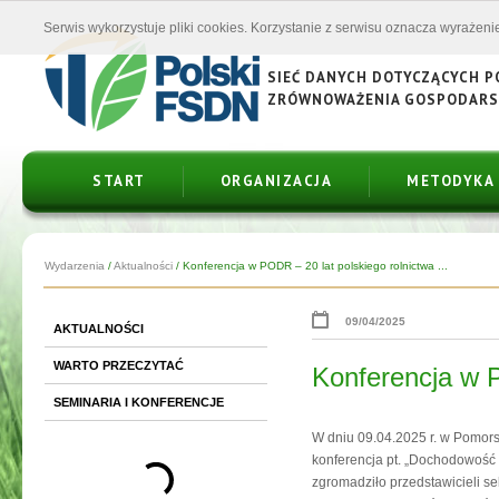
Serwis wykorzystuje pliki cookies. Korzystanie z serwisu oznacza wyrażenie
SIEĆ DANYCH DOTYCZĄCYCH 
ZRÓWNOWAŻENIA GOSPODAR
START
ORGANIZACJA
METODYKA
Wydarzenia
/
Aktualności
/
Konferencja w PODR – 20 lat polskiego rolnictwa ...
09/04/2025
AKTUALNOŚCI
WARTO PRZECZYTAĆ
Konferencja w P
SEMINARIA I KONFERENCJE
W dniu 09.04.2025 r. w Pomor
konferencja pt. „Dochodowość 
zgromadziło przedstawicieli se