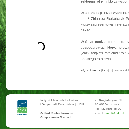
sektorem rolnym, którzy wspól
W konferencji udział wzięli t
dr inż. Zbigniew Floriańczyk,
którzy zaprezentowali referaty
dekad.
Ważnym punktem programu był
gospodarstwach których prow
„
Zasłużony dla rolnictwa
” roln
polskiego rolnictwa.
Więcej informacji znajduje się w dzia
Instytut Ekonomiki Rolnictwa
ul. Świętokrzyska 20
i Gospodarki Żywnościowej – PIB
00-002 Warszawa
Tel.: (22) 505 45 70
Zakład Rachunkowości
e-mail:
portal@fsdn.pl
Gospodarstw Rolnych