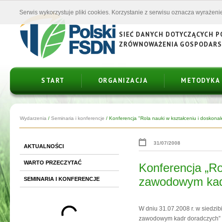
Serwis wykorzystuje pliki cookies. Korzystanie z serwisu oznacza wyrażenie
SIEĆ DANYCH DOTYCZĄCYCH 
ZRÓWNOWAŻENIA GOSPODAR
START
ORGANIZACJA
METODYKA
Wydarzenia
/
Seminaria i konferencje
/
Konferencja "Rola nauki w kształceniu i doskonale
31/07/2008
AKTUALNOŚCI
WARTO PRZECZYTAĆ
Konferencja „Ro
zawodowym kad
SEMINARIA I KONFERENCJE
W dniu 31.07.2008 r. w siedzib
zawodowym kadr doradczych” z