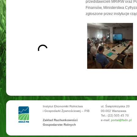
przedstawicieli MRiRW oraz Po
Finansów, Ministerstwa Cyfryz
zgłoszone przez instytucje r
Instytut Ekonomiki Rolnictwa
ul. Świętokrzyska 20
i Gospodarki Żywnościowej – PIB
00-002 Warszawa
Tel.: (22) 505 45 70
Zakład Rachunkowości
e-mail:
portal@fsdn.pl
Gospodarstw Rolnych