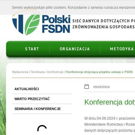
Serwis wykorzystuje pliki cookies. Korzystanie z serwisu oznacza wyrażenie
SIEĆ DANYCH DOTYCZĄCYCH 
ZRÓWNOWAŻENIA GOSPODAR
START
ORGANIZACJA
METODYKA
Wydarzenia
/
Seminaria i konferencje
/
Konferencja dotycząca projektu ustawy o FSDN
05/09/2024
AKTUALNOŚCI
WARTO PRZECZYTAĆ
Konferencja do
SEMINARIA I KONFERENCJE
W dniu 04.09.2024 r. pracown
Ministerstwie Rolnictwa i Rozw
danych dotyczących poziomu z