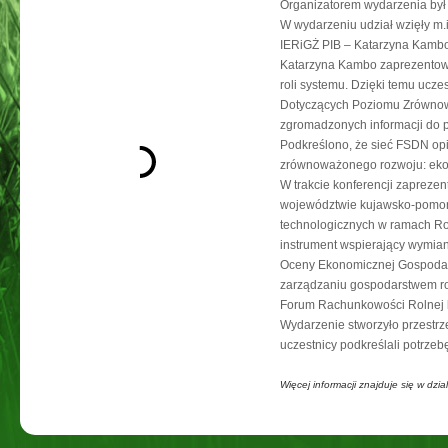
Organizatorem wydarzenia był
W wydarzeniu udział wzięły m
IERiGŻ PIB – Katarzyna Kamb
Katarzyna Kambo zaprezentowa
roli systemu. Dzięki temu ucz
Dotyczących Poziomu Zrównow
zgromadzonych informacji do 
Podkreślono, że sieć FSDN opi
zrównoważonego rozwoju: ekon
W trakcie konferencji zaprez
województwie kujawsko-pomors
technologicznych w ramach Rol
instrument wspierający wymian
Oceny Ekonomicznej Gospodars
zarządzaniu gospodarstwem r
Forum Rachunkowości Rolnej bę
Wydarzenie stworzyło przestrz
uczestnicy podkreślali potrze
Więcej informacji znajduje się w dzia