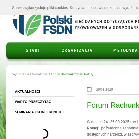
Serwis wykorzystuje pliki cookies. Korzystanie z serwisu oznacza wyrażenie
SIEĆ DANYCH DOTYCZĄCYCH 
ZRÓWNOWAŻENIA GOSPODAR
START
ORGANIZACJA
METODYKA
Wydarzenia
/
Aktualności
/
Forum Rachunkowości Rolnej
25/09/2025
AKTUALNOŚCI
WARTO PRZECZYTAĆ
Forum Rachunk
SEMINARIA I KONFERENCJE
W dniach 24–25.09.2025 r. w H
Rolnej
”, poświęcona zagadnie
dostępnych narzędzi, właściwy