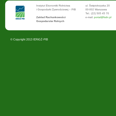
Instytut Ekonomiki Rolnictwa
ul. Świętokrzyska 20
i Gospodarki Żywnościowej – PIB
00-002 Warszawa
Tel.: (22) 505 45 70
Zakład Rachunkowości
e-mail:
portal@fsdn.pl
Gospodarstw Rolnych
© Copyright 2013
IERiGŻ-PIB