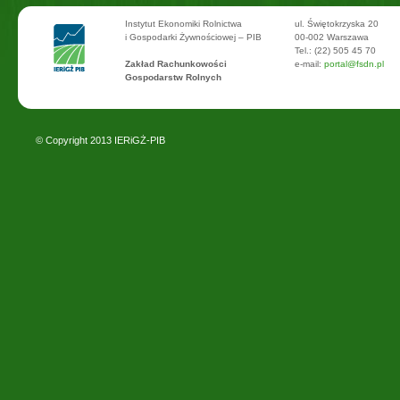
Instytut Ekonomiki Rolnictwa
ul. Świętokrzyska 20
i Gospodarki Żywnościowej – PIB
00-002 Warszawa
Tel.: (22) 505 45 70
Zakład Rachunkowości
e-mail:
portal@fsdn.pl
Gospodarstw Rolnych
© Copyright 2013
IERiGŻ-PIB