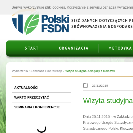
Serwis wykorzystuje pliki cookies. Korzystanie z serwisu oznacza wyrażenie
SIEĆ DANYCH DOTYCZĄCYCH 
ZRÓWNOWAŻENIA GOSPODAR
START
ORGANIZACJA
METODYKA
Wydarzenia
/
Seminaria i konferencje
/
Wizyta studyjna delegacji z Mołdawii
27/11/2015
AKTUALNOŚCI
WARTO PRZECZYTAĆ
Wizyta studyjna
SEMINARIA I KONFERENCJE
Dnia 25.11.2015 r. w Zakładzi
Krajowego Urzędu Statystycz
Statystycznego Polski. Kluczo