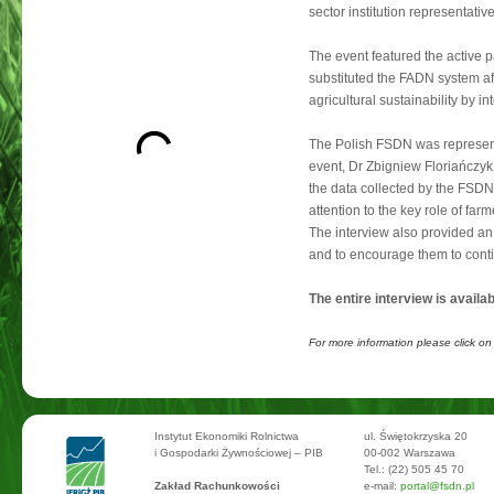
sector institution representative
The event featured the active 
substituted the FADN system a
agricultural sustainability by 
The Polish FSDN was represent
event, Dr Zbigniew Floriańczyk
the data collected by the FSD
attention to the key role of fa
The interview also provided an 
and to encourage them to conti
The entire interview is availa
For more information please click o
Instytut Ekonomiki Rolnictwa
ul. Świętokrzyska 20
i Gospodarki Żywnościowej – PIB
00-002 Warszawa
Tel.: (22) 505 45 70
Zakład Rachunkowości
e-mail:
portal@fsdn.pl