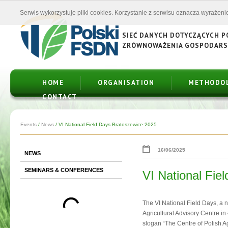
Serwis wykorzystuje pliki cookies. Korzystanie z serwisu oznacza wyrażenie
SIEĆ DANYCH DOTYCZĄCYCH 
ZRÓWNOWAŻENIA GOSPODAR
HOME
ORGANISATION
METHODO
CONTACT
Events
/
News
/
VI National Field Days Bratoszewice 2025
16/06/2025
NEWS
SEMINARS & CONFERENCES
VI National Fie
The VI National Field Days, a 
Agricultural Advisory Centre in
slogan “The Centre of Polish Ag