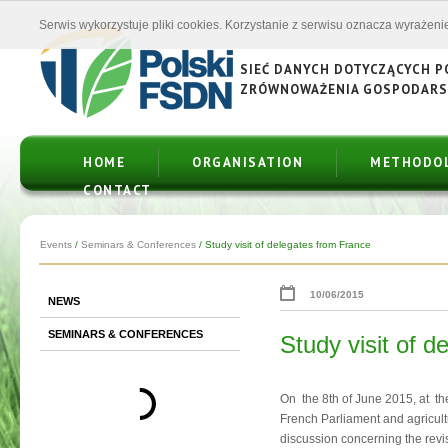
Serwis wykorzystuje pliki cookies. Korzystanie z serwisu oznacza wyrażenie
SIEĆ DANYCH DOTYCZĄCYCH 
ZRÓWNOWAŻENIA GOSPODAR
HOME
ORGANISATION
METHODO
CONTACT
Events
/
Seminars & Conferences
/
Study visit of delegates from France
10/06/2015
NEWS
SEMINARS & CONFERENCES
Study visit of 
On the 8th of June 2015, at th
French Parliament and agricult
discussion concerning the revi