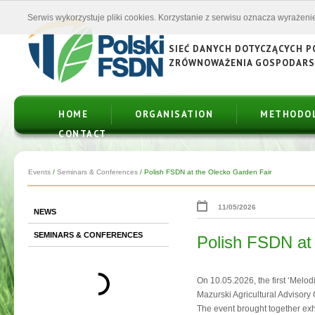
Serwis wykorzystuje pliki cookies. Korzystanie z serwisu oznacza wyrażenie
SIEĆ DANYCH DOTYCZĄCYCH 
ZRÓWNOWAŻENIA GOSPODAR
HOME
ORGANISATION
METHODO
CONTACT
Events
/
Seminars & Conferences
/
Polish FSDN at the Olecko Garden Fair
11/05/2026
NEWS
SEMINARS & CONFERENCES
Polish FSDN at
On 10.05.2026, the first ‘Melo
Mazurski Agricultural Advisory 
The event brought together exhi