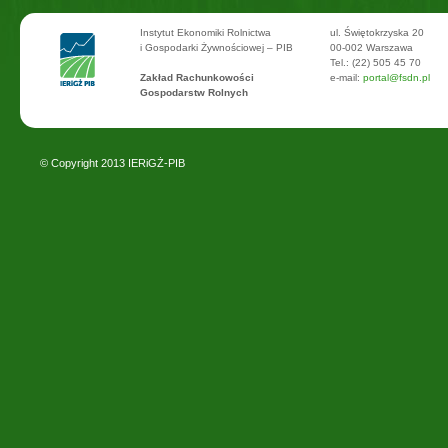
Instytut Ekonomiki Rolnictwa
ul. Świętokrzyska 20
i Gospodarki Żywnościowej – PIB
00-002 Warszawa
Tel.: (22) 505 45 70
Zakład Rachunkowości
e-mail:
portal@fsdn.pl
Gospodarstw Rolnych
© Copyright 2013
IERiGŻ-PIB