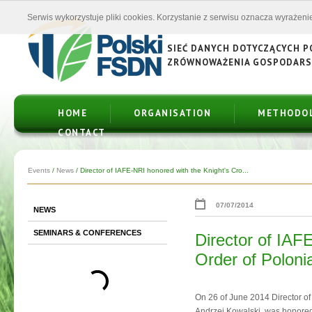
Serwis wykorzystuje pliki cookies. Korzystanie z serwisu oznacza wyrażenie
SIEĆ DANYCH DOTYCZĄCYCH 
ZRÓWNOWAŻENIA GOSPODAR
HOME
ORGANISATION
METHODO
CONTACT
Events
/
News
/
Director of IAFE-NRI honored with the Knight's Cro...
07/07/2014
NEWS
SEMINARS & CONFERENCES
Director of IAF
Order of Poloni
On 26 of June 2014 Director of 
Andrzej Kowalski, was honored w