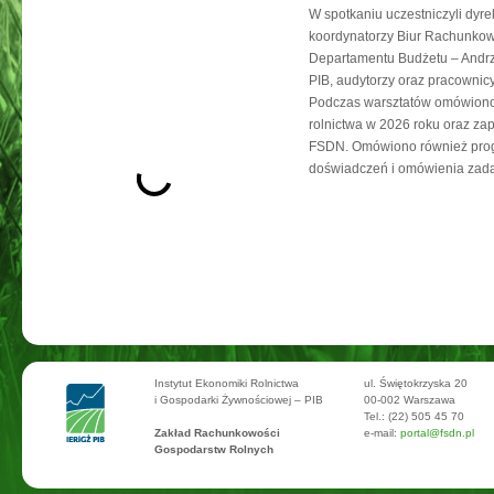
W spotkaniu uczestniczyli dyr
koordynatorzy Biur Rachunkow
Departamentu Budżetu – Andrzej
PIB, audytorzy oraz pracowni
Podczas warsztatów omówiono 
rolnictwa w 2026 roku oraz za
FSDN. Omówiono również progr
doświadczeń i omówienia zada
Instytut Ekonomiki Rolnictwa
ul. Świętokrzyska 20
i Gospodarki Żywnościowej – PIB
00-002 Warszawa
Tel.: (22) 505 45 70
Zakład Rachunkowości
e-mail:
portal@fsdn.pl
Gospodarstw Rolnych