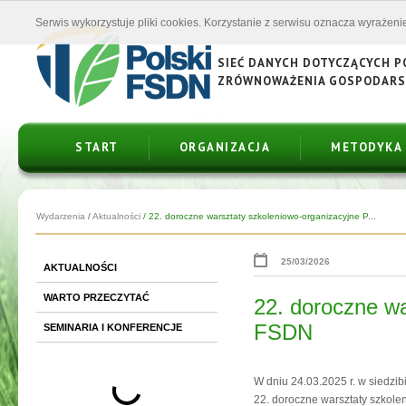
Serwis wykorzystuje pliki cookies. Korzystanie z serwisu oznacza wyrażenie
SIEĆ DANYCH DOTYCZĄCYCH 
ZRÓWNOWAŻENIA GOSPODAR
START
ORGANIZACJA
METODYKA
Wydarzenia
/
Aktualności
/
22. doroczne warsztaty szkoleniowo-organizacyjne P...
25/03/2026
AKTUALNOŚCI
WARTO PRZECZYTAĆ
22. doroczne wa
FSDN
SEMINARIA I KONFERENCJE
W dniu 24.03.2025 r. w siedzi
22. doroczne warsztaty szkol