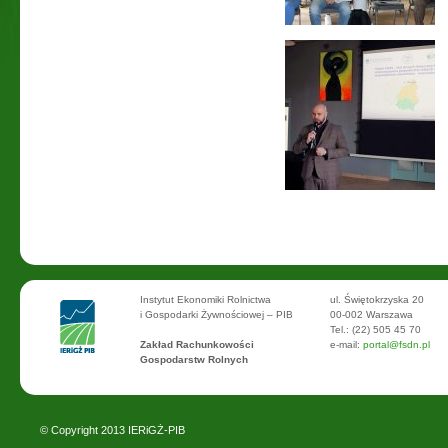
Instytut Ekonomiki Rolnictwa
ul. Świętokrzyska 20
i Gospodarki Żywnościowej – PIB
00-002 Warszawa
Tel.: (22) 505 45 70
Zakład Rachunkowości
e-mail:
portal@fsdn.pl
Gospodarstw Rolnych
© Copyright 2013
IERiGŻ-PIB