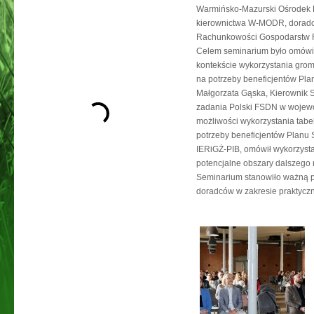
Warmińsko‑Mazurski Ośrodek Do
kierownictwa W‑MODR, doradcy
Rachunkowości Gospodarstw R
Celem seminarium było omówie
kontekście wykorzystania gro
na potrzeby beneficjentów Pla
Małgorzata Gąska, Kierownik 
zadania Polski FSDN w wojewó
możliwości wykorzystania tab
potrzeby beneficjentów Planu
IERiGŻ‑PIB, omówił wykorzyst
potencjalne obszary dalszego
Seminarium stanowiło ważną pl
doradców w zakresie praktycz