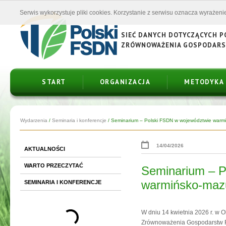
Serwis wykorzystuje pliki cookies. Korzystanie z serwisu oznacza wyrażenie
SIEĆ DANYCH DOTYCZĄCYCH 
ZRÓWNOWAŻENIA GOSPODAR
START
ORGANIZACJA
METODYKA
Wydarzenia
/
Seminaria i konferencje
/
Seminarium – Polski FSDN w województwie warmi
14/04/2026
AKTUALNOŚCI
WARTO PRZECZYTAĆ
Seminarium – P
warmińsko‑maz
SEMINARIA I KONFERENCJE
W dniu 14 kwietnia 2026 r. w 
Zrównoważenia Gospodarstw R