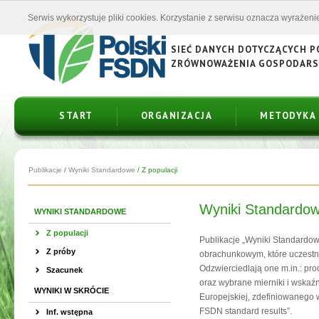
Serwis wykorzystuje pliki cookies. Korzystanie z serwisu oznacza wyrażenie
SIEĆ DANYCH DOTYCZĄCYCH 
ZRÓWNOWAŻENIA GOSPODAR
START
ORGANIZACJA
METODYKA
Publikacje
/
Wyniki Standardowe
/
Z populacji
Wyniki Standardow
WYNIKI STANDARDOWE
Z populacji
Publikacje „Wyniki Standardo
Z próby
obrachunkowym, które uczestn
Odzwierciedlają one m.in.: pro
Szacunek
oraz wybrane mierniki i wskaźn
WYNIKI W SKRÓCIE
Europejskiej, zdefiniowanego w
FSDN standard results”.
Inf. wstępna