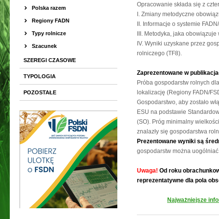
Opracowanie składa się z czter
Polska razem
I. Zmiany metodyczne obowią
Regiony FADN
II. Informacje o systemie FAD
Typy rolnicze
III. Metodyka, jaka obowiązuj
IV. Wyniki uzyskane przez gos
Szacunek
rolniczego (TF8).
SZEREGI CZASOWE
Zaprezentowane w publikacja
TYPOLOGIA
Próba gospodarstw rolnych dla
lokalizację (Regiony FADN/FSD
POZOSTAŁE
Gospodarstwo, aby zostało wł
ESU na podstawie Standardow
(SO). Próg minimalny wielkośc
znalazły się gospodarstwa ro
Prezentowane wyniki są śre
gospodarstw można uogólniać
Uwaga!
Od roku obrachunkow
reprezentatywne dla pola obs
Najważniejsze inf