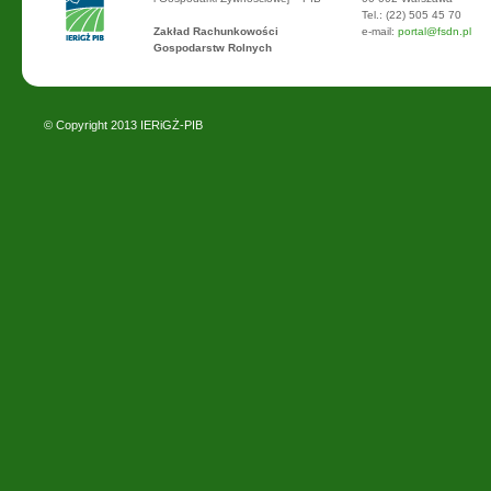
Tel.: (22) 505 45 70
Zakład Rachunkowości
e-mail:
portal@fsdn.pl
Gospodarstw Rolnych
© Copyright 2013
IERiGŻ-PIB