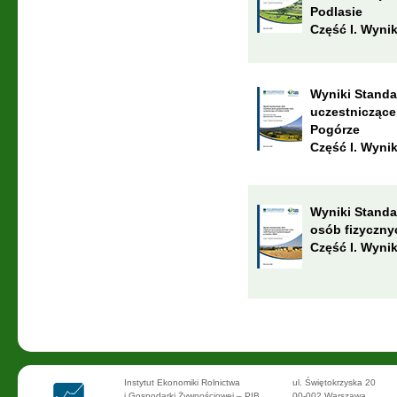
Podlasie
Część I. Wyni
Wyniki Standa
uczestniczące
Pogórze
Część I. Wyni
Wyniki Standa
osób fizyczny
Część I. Wyni
Instytut Ekonomiki Rolnictwa
ul. Świętokrzyska 20
i Gospodarki Żywnościowej – PIB
00-002 Warszawa